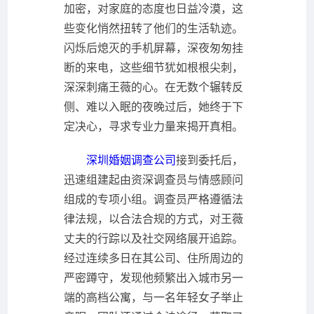
加密，对家庭的态度也日益冷漠，这
些变化悄然扭转了他们的生活轨迹。
闪烁后熄灭的手机屏幕，深夜匆匆挂
断的来电，这些细节犹如根根尖刺，
深深刺痛王薇的心。在无数个辗转反
侧、难以入眠的夜晚过后，她终于下
定决心，寻求专业力量来揭开真相。
深圳婚姻调查公司
接到委托后，
迅速组建起由资深调查员与情感顾问
组成的专项小组。调查员严格遵循法
律法规，以合法合规的方式，对王薇
丈夫的行踪以及社交网络展开追踪。
经过连续多日在其公司、住所周边的
严密蹲守，发现他频繁出入城市另一
端的高档公寓，与一名年轻女子举止