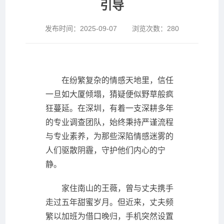
引导
发布时间：
2025-09-07
浏览次数：
280
在纷繁复杂的情感天地里，信任
一旦如大厦倾塌，猜疑便似野草般疯
狂蔓延。在深圳，有着一支深耕多年
的专业调查团队，始终秉持严谨流程
与专业素养，为那些深陷情感迷雾的
人们驱散阴霾，守护他们内心的宁
静。
家住南山的王薇，曾与丈夫携手
走过五年甜蜜岁月。但近来，丈夫频
繁以加班为借口晚归，手机突然设置