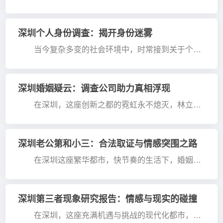
案例屡见不鲜。在深圳这个快节奏的城市里，人们在
追求爱情的道路上，有时会遭遇情感欺骗，给当事人
带来极大的···
深圳个人身份调查：揭开身份迷雾
当今复杂多变的社会环境中，时常接到关于个人
身份调查的委托。在深圳这座充满机遇与挑战的城
市，人们的社交、商务活动频繁，确认对方真实身份
显得尤为重要···
深圳婚姻疑云：调查公司助力真相浮现
在深圳，这座创新之都的霓虹永不熄灭，林立的
摩天大楼玻璃幕墙，映照出无数家庭的悲欢离合。李
婷凝视着手机里福田某米其林餐厅的消费账单，丈夫
连续三个月···
深圳老公第和小三：合法取证与情感突围之路
在深圳这座繁华都市，快节奏的生活下，婚姻关
系有时也面临着小三介入的挑战。当怀疑伴侣有了第
三者，如何合法、理性地调查真相，成为许多人亟待
解决的难题···
深圳第三者现象研究报告：情感与现实的碰撞
在深圳，这座充满机遇与挑战的现代化都市，第